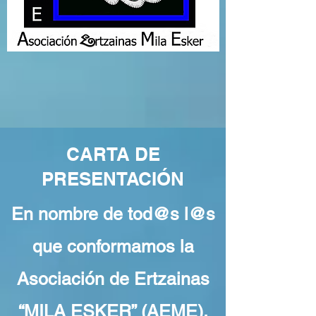
CARTA DE
PRESENTACIÓN
En nombre de tod@s l@s
que conformamos la
Asociación de Ertzainas
“MILA ESKER” (AEME),