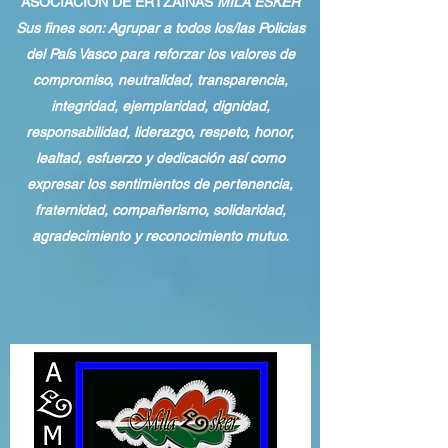
ASOCIACION DE ERTZAINAS
MILA ESKER
Sus fines son: Agrupar a todos los/las Policias
del País Vasco para reforzar los valores de
compromiso, neutralidad, transparencia,
integridad, ejemplaridad, dignidad,
responsabilidad, liderazgo, respeto, honor,
lealtad, esfuerzo y dedicación así como
expresar los sentimientos de pertenencia,
fraternidad, compañerismo, solidaridad,
agradecimiento y reconocimiento mutuo.