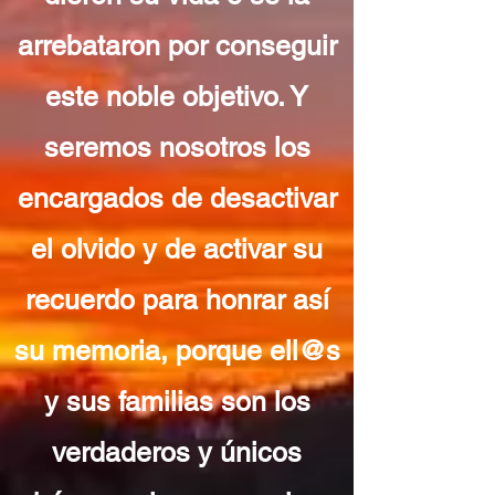
arrebataron por conseguir
este noble objetivo. Y
seremos nosotros los
encargados de desactivar
el olvido y de activar su
recuerdo para honrar así
su memoria, porque ell@s
y sus familias son los
verdaderos y únicos