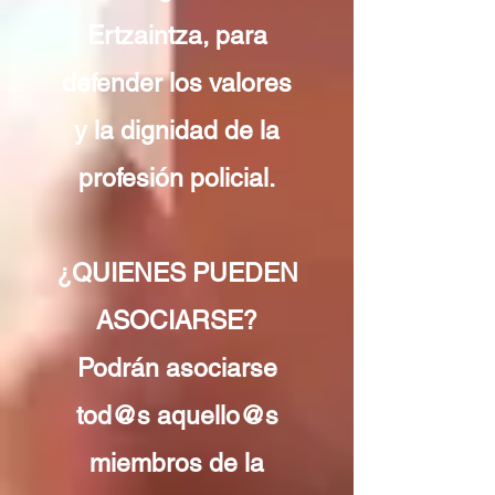
Ertzaintza, para
defender los valores
y la dignidad de la
profesión policial.
¿QUIENES PUEDEN
ASOCIARSE?
Podrán asociarse
tod@s aquello@s
miembros de la