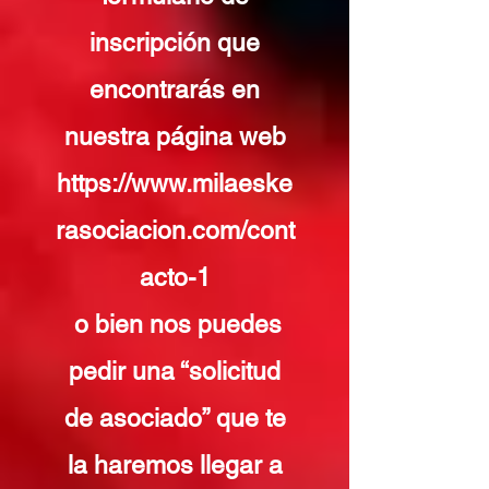
inscripción que
encontrarás en
nuestra página web
https://www.milaeske
rasociacion.com/cont
acto-1
o bien nos puedes
pedir una “solicitud
de asociado” que te
la haremos llegar a