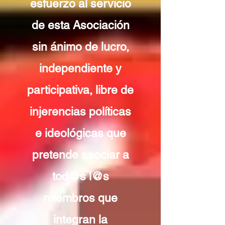
esfuerzo al servicio
de esta Asociación
sin ánimo de lucro,
independiente y
participativa, libre de
injerencias políticas
e ideológicas que
pretende asociar a
tod@s l@s
miembros que
integran la