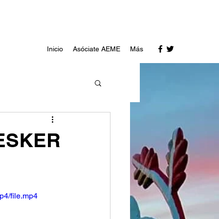
Inicio
Asóciate AEME
Más
 ESKER
p4/file.mp4