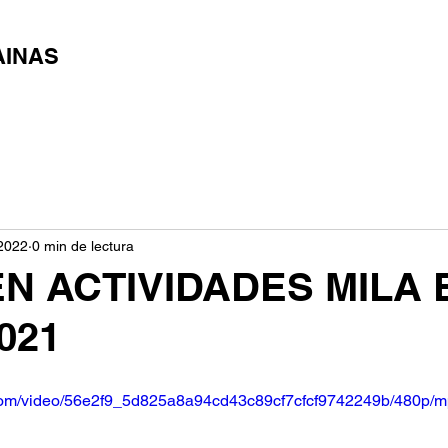
AINAS
2022
0 min de lectura
N ACTIVIDADES MILA
2021
ic.com/video/56e2f9_5d825a8a94cd43c89cf7cfcf9742249b/480p/m