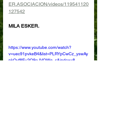
ER.ASOCIACION/videos/119541120
127542
MILA ESKER.
https://www.youtube.com/watch?
v=uec91pvkeB4&list=PLRYpCwCz_yswAy
pkQvf8Eu2Q9eJVQWg_s&index=8