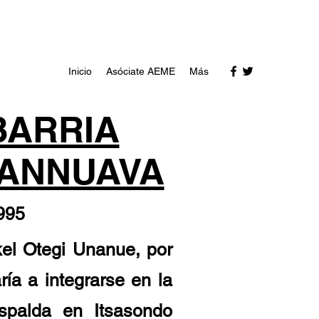
Inicio
Asóciate AEME
Más
BARRIA
LANNUAVA
995
el Otegi Unanue, por
ía a integrarse en la
espalda en Itsasondo