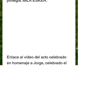
protegía. MILA ESKER.
Enlace al video del acto celebrado 
en homenaje a Jorge, celebrado el 
día 22 de Febrero de 2021 en 
Vitoria.Gasteiz, junto al monolito en 
recuerdo de su Asesinato.
https://www.youtube.com/watch?
v=W_YVnlx80d0&t=10s